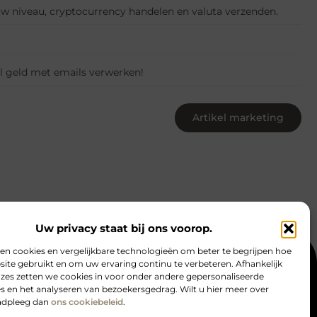
w niveau, cryptocurrency handelen en valuta verzenden.
l geld met emails verwerken!
Artikel marketing
Uw privacy staat bij ons voorop.
en cookies en vergelijkbare technologieën om beter te begrijpen hoe
ite gebruikt en om uw ervaring continu te verbeteren. Afhankelijk
act
Website index
Cookiebeleid (EU)
zes zetten we cookies in voor onder andere gepersonaliseerde
s en het analyseren van bezoekersgedrag. Wilt u hier meer over
complete gids om online inkomen te genereren
adpleeg dan
ons cookiebeleid
.