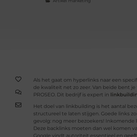
Artikel marketing
Als het gaat om hyperlinks naar een specif
de kwaliteit net zo zeer. Van beide bent j
PROSEO. Dit bedrijf is expert in
linkbuildi
Het doel van linkbuilding is het aantal b
structureel te laten stijgen. Goede links 
gevolg: nog meer bezoekers! Inkomende li
Deze backlinks moeten dan wel komen van ‘b
Google vindt autoriteit essentieel en geeft