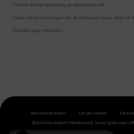
Corona dwingt beeldzorg en beeldbellen afv
Zaken die ervoor zorgen dat de ethereum koers stijgt of da
Rimpels weg met botox
Beroemdheden
Uit de Media
Partne
Backlinks kopen Nederland: Jouw gids voor eff