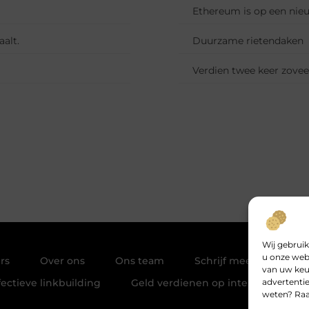
Ethereum is op een nieu
alt.
Duurzame rietendaken
Verdien twee keer zovee
Wij gebruik
u onze webs
rs
Over ons
Ons team
Schrijf mee
Cont
van uw keu
advertentie
ectieve linkbuilding
Geld verdienen op internet: Jouw 
weten? Ra