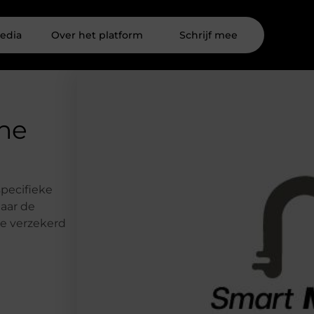
edia
Over het platform
Schrijf mee
ine
specifieke
maar de
 je verzekerd