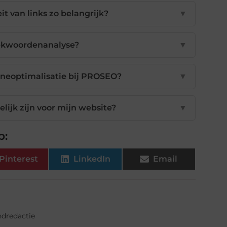
t van links zo belangrijk?
▼
ekwoordenanalyse?
▼
neoptimalisatie bij PROSEO?
▼
lijk zijn voor mijn website?
▼
p:
Pinterest
LinkedIn
Email
ndredactie