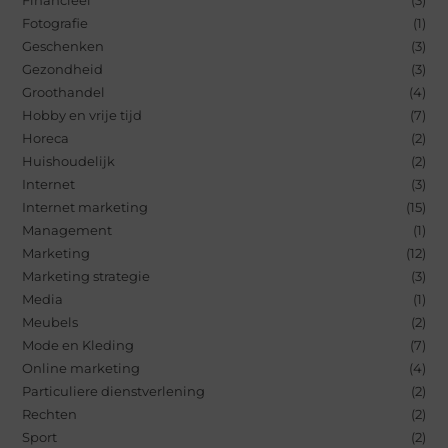
Fotografie
(1)
Geschenken
(3)
Gezondheid
(3)
Groothandel
(4)
Hobby en vrije tijd
(7)
Horeca
(2)
Huishoudelijk
(2)
Internet
(3)
Internet marketing
(15)
Management
(1)
Marketing
(12)
Marketing strategie
(3)
Media
(1)
Meubels
(2)
Mode en Kleding
(7)
Online marketing
(4)
Particuliere dienstverlening
(2)
Rechten
(2)
Sport
(2)