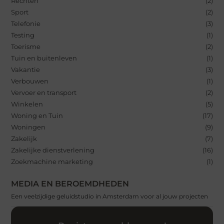
Rechten
(2)
Sport
(2)
Telefonie
(3)
Testing
(1)
Toerisme
(2)
Tuin en buitenleven
(1)
Vakantie
(3)
Verbouwen
(1)
Vervoer en transport
(2)
Winkelen
(5)
Woning en Tuin
(17)
Woningen
(9)
Zakelijk
(7)
Zakelijke dienstverlening
(16)
Zoekmachine marketing
(1)
MEDIA EN BEROEMDHEDEN
Een veelzijdige geluidstudio in Amsterdam voor al jouw projecten