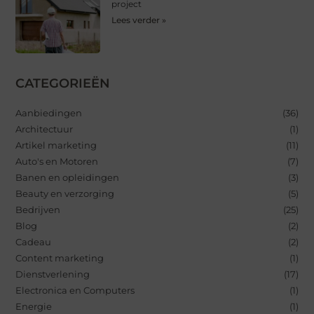
project
Lees verder »
CATEGORIEËN
Aanbiedingen
(36)
Architectuur
(1)
Artikel marketing
(11)
Auto's en Motoren
(7)
Banen en opleidingen
(3)
Beauty en verzorging
(5)
Bedrijven
(25)
Blog
(2)
Cadeau
(2)
Content marketing
(1)
Dienstverlening
(17)
Electronica en Computers
(1)
Energie
(1)