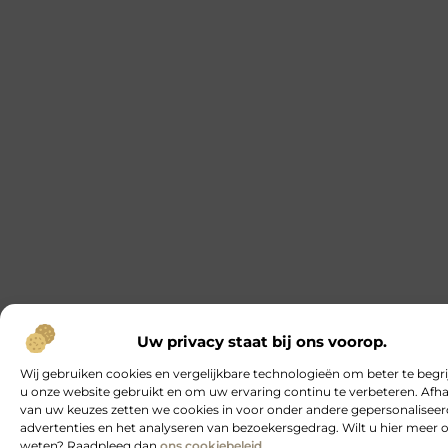
Uw privacy staat bij ons voorop.
Wij gebruiken cookies en vergelijkbare technologieën om beter te begr
u onze website gebruikt en om uw ervaring continu te verbeteren. Afha
van uw keuzes zetten we cookies in voor onder andere gepersonalisee
advertenties en het analyseren van bezoekersgedrag. Wilt u hier meer 
weten? Raadpleeg dan
ons cookiebeleid
.