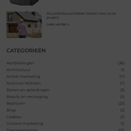
De juiste bouwhekken kiezen voor jouw
project
Lees verder »
CATEGORIEËN
Aanbiedingen
(36)
Architectuur
(1)
Artikel marketing
(11)
Auto's en Motoren
(7)
Banen en opleidingen
(3)
Beauty en verzorging
(5)
Bedrijven
(25)
Blog
(2)
Cadeau
(2)
Content marketing
(1)
Dienstverlening
(17)