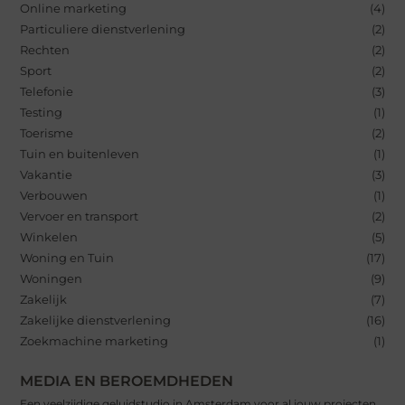
Online marketing
(4)
Particuliere dienstverlening
(2)
Rechten
(2)
Sport
(2)
Telefonie
(3)
Testing
(1)
Toerisme
(2)
Tuin en buitenleven
(1)
Vakantie
(3)
Verbouwen
(1)
Vervoer en transport
(2)
Winkelen
(5)
Woning en Tuin
(17)
Woningen
(9)
Zakelijk
(7)
Zakelijke dienstverlening
(16)
Zoekmachine marketing
(1)
MEDIA EN BEROEMDHEDEN
Een veelzijdige geluidstudio in Amsterdam voor al jouw projecten