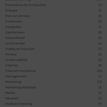
Electronica en Computers
(1)
Energie
(1)
Eten en drinken
(5)
Financieel
(3)
Fotografie
(1)
Geschenken
(3)
Gezondheid
(3)
Groothandel
(4)
Hobby en vrije tijd
(7)
Horeca
(2)
Huishoudelijk
(2)
Internet
(3)
Internet marketing
(15)
Management
(1)
Marketing
(12)
Marketing strategie
(3)
Media
(1)
Meubels
(2)
Mode en Kleding
(7)