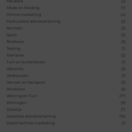
Meubels
(2)
Mode en Kleding
(7)
Online marketing
(4)
Particuliere dienstverlening
(2)
Rechten
(2)
Sport
(2)
Telefonie
(3)
Testing
(1)
Toerisme
(2)
Tuin en buitenleven
(1)
Vakantie
(3)
Verbouwen
(1)
Vervoer en transport
(2)
Winkelen
(5)
Woning en Tuin
(17)
Woningen
(9)
Zakelijk
(7)
Zakelijke dienstverlening
(16)
Zoekmachine marketing
(1)