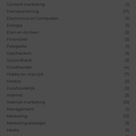
Content marketing
(1)
Dienstverlening
(17)
Electronica en Computers
(1)
Energie
(1)
Eten en drinken
(5)
Financieel
(3)
Fotografie
(1)
Geschenken
(3)
Gezondheid
(3)
Groothandel
(4)
Hobby en vrije tijd
(7)
Horeca
(2)
Huishoudelijk
(2)
Internet
(3)
Internet marketing
(15)
Management
(1)
Marketing
(12)
Marketing strategie
(3)
Media
(1)