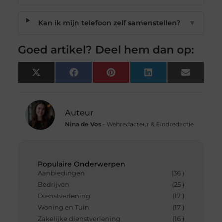
Kan ik mijn telefoon zelf samenstellen?
▼
Goed artikel? Deel hem dan op:
X
Facebook
Pinterest
LinkedIn
Email
(Twitter)
Auteur
Nina de Vos
- Webredacteur & Eindredactie
Populaire Onderwerpen
Aanbiedingen
(36 )
Bedrijven
(25 )
Dienstverlening
(17 )
Woning en Tuin
(17 )
Zakelijke dienstverlening
(16 )