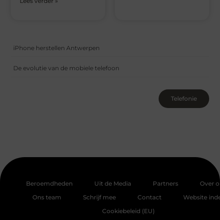
Lees verder »
iPhone herstellen Antwerpen
De evolutie van de mobiele telefoon
Telefonie
Beroemdheden
Uit de Media
Partners
Over o
Ons team
Schrijf mee
Contact
Website ind
Cookiebeleid (EU)