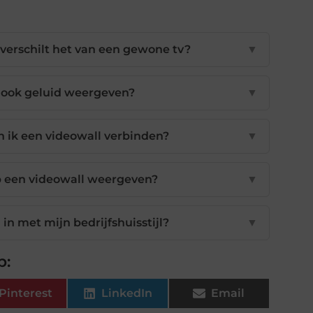
 verschilt het van een gewone tv?
▼
 ook geluid weergeven?
▼
 ik een videowall verbinden?
▼
p een videowall weergeven?
▼
 in met mijn bedrijfshuisstijl?
▼
p:
Pinterest
LinkedIn
Email