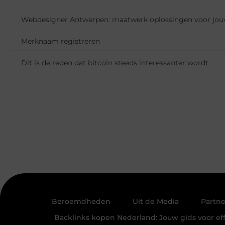
Webdesigner Antwerpen: maatwerk oplossingen voor jouw
Merknaam registreren
Dit is de reden dat bitcoin steeds interessanter wordt
Beroemdheden
Uit de Media
Partne
Backlinks kopen Nederland: Jouw gids voor eff