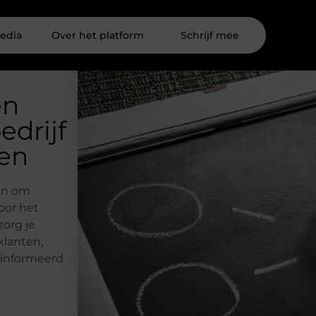
edia
Over het platform
Schrijf mee
en
edrijf
pen
en om
oor het
zorg je
klanten,
eïnformeerd