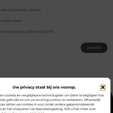
erde notitieboek cadeau
en bedrukken
ketingaanpak tijdens Covid-19.
Zakelijk
Uw privacy staat bij ons voorop.
en cookies en vergelijkbare technologieën om beter te begrijpen hoe
ite gebruikt en om uw ervaring continu te verbeteren. Afhankelijk
act
Website index
Cookiebeleid (EU)
zes zetten we cookies in voor onder andere gepersonaliseerde
s en het analyseren van bezoekersgedrag. Wilt u hier meer over
complete gids om online inkomen te genereren