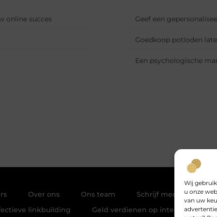
 online succes
Geef een gepersonalise
Goedkoop potloden lat
Een psychologische mar
Wij gebruik
u onze webs
rs
Over ons
Ons team
Schrijf mee
Cont
van uw keu
advertentie
ectieve linkbuilding
Geld verdienen op internet: Jouw 