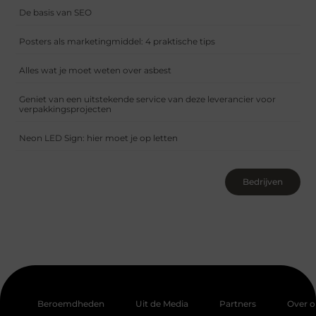
De basis van SEO
Posters als marketingmiddel: 4 praktische tips
Alles wat je moet weten over asbest
Geniet van een uitstekende service van deze leverancier voor
verpakkingsprojecten
Neon LED Sign: hier moet je op letten
Bedrijven
Beroemdheden
Uit de Media
Partners
Over o