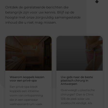
Ontdek de gerelateerde berichten die
belangrijk zijn voor uw kennis. Blijf op de
hoogte met onze zorgvuldig samengestelde
inhoud die u niet mag missen.
Waarom koppels kiezen
Uw gids naar de beste
voor een privé-spa
plastisch chirurg in
Antwerpen
Een privé-spa biedt
Overweegt u plastische
koppels een intieme
chirurgie? Dan is Clinic
vorm van ontspanning
12B de plek waar uw
die in een openbaar
zoektocht eindigt. Als
wellnesscentrum vaak