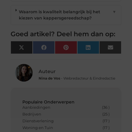
Waarom is kwaliteit belangrijk bij het
▼
kiezen van kappersgereedschap?
Goed artikel? Deel hem dan op:
X
Facebook
Pinterest
LinkedIn
Email
(Twitter)
Auteur
Nina de Vos
- Webredacteur & Eindredactie
Populaire Onderwerpen
Aanbiedingen
(36 )
Bedrijven
(25 )
Dienstverlening
(17 )
Woning en Tuin
(17 )