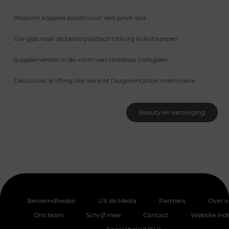
Waarom koppels kiezen voor een privé-spa
Uw gids naar de beste plastisch chirurg in Antwerpen
Supplementen in de vorm van vloeibaar collageen
Découvrez le lifting des seins et l’augmentation mammaire
Beauty en verzorging
Beroemdheden
Uit de Media
Partners
Over o
Ons team
Schrijf mee
Contact
Website ind