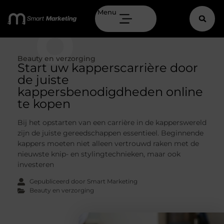
Menu
Beauty en verzorging
Start uw kapperscarrière door
de juiste
kappersbenodigdheden online
te kopen
Bij het opstarten van een carrière in de kapperswereld
zijn de juiste gereedschappen essentieel. Beginnende
kappers moeten niet alleen vertrouwd raken met de
nieuwste knip- en stylingtechnieken, maar ook
investeren
Gepubliceerd door Smart Marketing
Beauty en verzorging