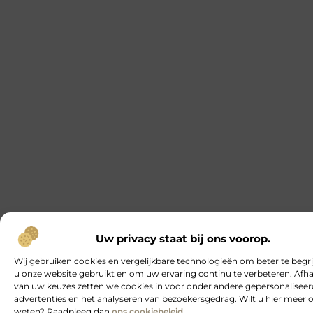
Uw privacy staat bij ons voorop.
Wij gebruiken cookies en vergelijkbare technologieën om beter te begr
u onze website gebruikt en om uw ervaring continu te verbeteren. Afha
van uw keuzes zetten we cookies in voor onder andere gepersonalisee
advertenties en het analyseren van bezoekersgedrag. Wilt u hier meer 
weten? Raadpleeg dan
ons cookiebeleid
.