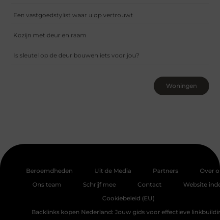
Een vastgoedstylist waar u op vertrouwt
Kozijn met deur en raam
Is sleutel op de deur bouwen iets voor jou?
Woningen
Beroemdheden
Uit de Media
Partners
Over o
Ons team
Schrijf mee
Contact
Website ind
Cookiebeleid (EU)
Backlinks kopen Nederland: Jouw gids voor effectieve linkbuildi