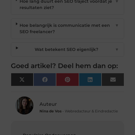
Hoe lang duurt een SEO traject voordat je
▼
resultaten ziet?
Hoe belangrijk is communicatie met een
▼
SEO freelancer?
Wat betekent SEO eigenlijk?
▼
Goed artikel? Deel hem dan op:
X
Facebook
Pinterest
LinkedIn
Email
(Twitter)
Auteur
Nina de Vos
- Webredacteur & Eindredactie