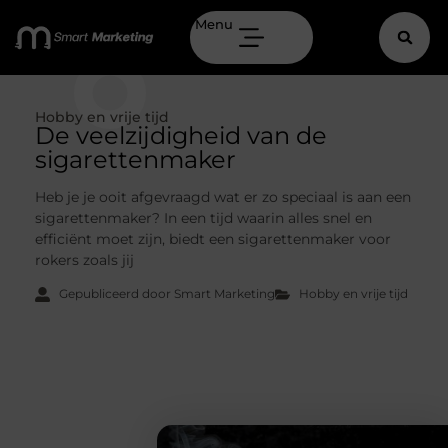
Menu
Hobby en vrije tijd
De veelzijdigheid van de
sigarettenmaker
Heb je je ooit afgevraagd wat er zo speciaal is aan een
sigarettenmaker? In een tijd waarin alles snel en
efficiënt moet zijn, biedt een sigarettenmaker voor
rokers zoals jij
Gepubliceerd door Smart Marketing
Hobby en vrije tijd