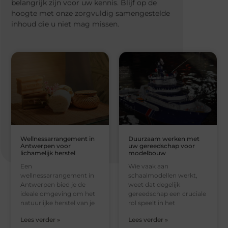
belangrijk zijn voor uw kennis. Blijf op de
hoogte met onze zorgvuldig samengestelde
inhoud die u niet mag missen.
Wellnessarrangement in
Duurzaam werken met
Antwerpen voor
uw gereedschap voor
lichamelijk herstel
modelbouw
Een
Wie vaak aan
wellnessarrangement in
schaalmodellen werkt,
Antwerpen bied je de
weet dat degelijk
ideale omgeving om het
gereedschap een cruciale
natuurlijke herstel van je
rol speelt in het
Lees verder »
Lees verder »