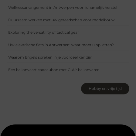
Wellnessarrangement in Antwerpen voor lichamelijk herstel
Duurzaam werken met uw gereedschap voor modelbouw
Exploring the versatility of tactical gear
Uw elektrische fiets in Antwerpen: waar moet u op letten?
Waarom Engels spreken in je voordeel kan zijn
Een ballonvaart cadeaubon met C-Air ballonvaren
Hobby en vrije tijd