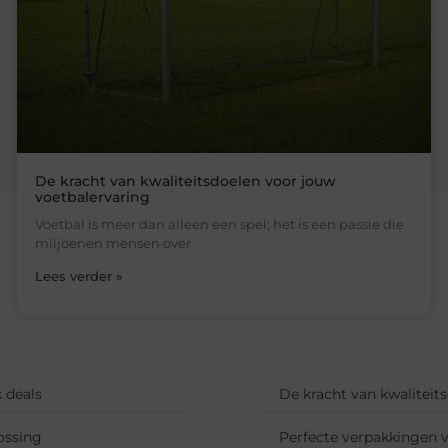
De kracht van kwaliteitsdoelen voor jouw
voetbalervaring
Voetbal is meer dan alleen een spel; het is een passie die
miljoenen mensen over
Lees verder »
 deals
De kracht van kwaliteit
ossing
Perfecte verpakkingen 