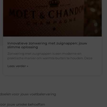
Innovatieve zonwering met zuignappen: jouw
slimme oplossing
Zonwering met zuignappen is een moderne en
praktische manier om warmte buiten te houden. Deze
Lees verder »
sdoelen voor jouw voetbalervaring
voor jouw unieke behoeften