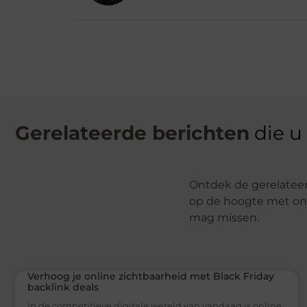
Gerelateerde berichten
die u
Ontdek de gerelateerd
op de hoogte met onz
mag missen.
Verhoog je online zichtbaarheid met Black Friday
backlink deals
In de competitieve digitale wereld van vandaag is online