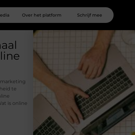
edia
Over het platform
Schrijf mee
maal
line
t marketing
heid te
nline
at is online