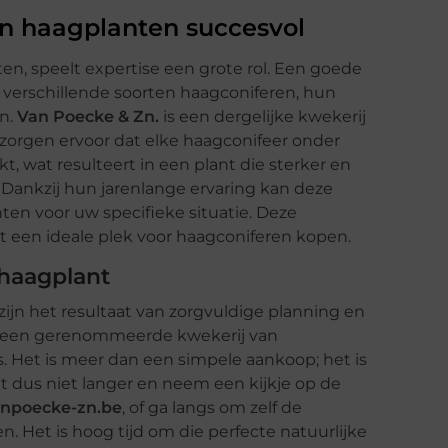
n haagplanten succesvol
en, speelt expertise een grote rol. Een goede
 verschillende soorten haagconiferen, hun
en.
Van Poecke & Zn.
is een dergelijke kwekerij
Zij zorgen ervoor dat elke haagconifeer onder
wat resulteert in een plant die sterker en
. Dankzij hun jarenlange ervaring kan deze
ten voor uw specifieke situatie. Deze
t een ideale plek voor haagconiferen kopen.
 haagplant
zijn het resultaat van zorgvuldige planning en
ij een gerenommeerde kwekerij van
s. Het is meer dan een simpele aankoop; het is
t dus niet langer en neem een kijkje op de
anpoecke-zn.be
, of ga langs om zelf de
. Het is hoog tijd om die perfecte natuurlijke