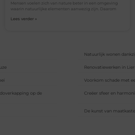
Mensen voelen zich van nature beter in een omgeving
waarin natuurlijke elementen aanwezig zijn. Daarom
Lees verder »
Natuurlijk wonen dankzij
euze
Renovatiewerken in Lie
oei
Voorkom schade met ee
doverkapping op de
Creëer sfeer en harmonie
De kunst van maatkasten