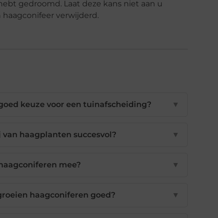
n hebt gedroomd. Laat deze kans niet aan u
n haagconifeer verwijderd.
goed keuze voor een tuinafscheiding?
▼
 van haagplanten succesvol?
▼
 haagconiferen mee?
▼
groeien haagconiferen goed?
▼