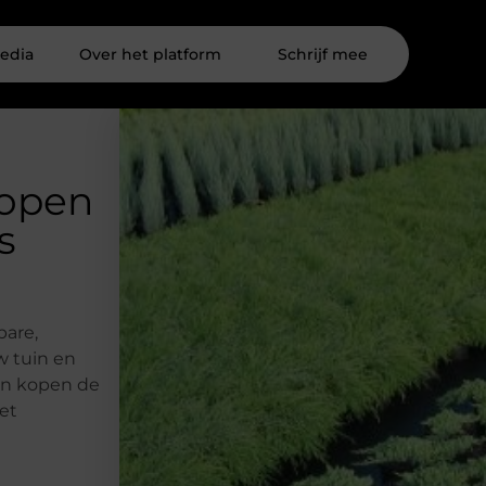
edia
Over het platform
Schrijf mee
kopen
s
bare,
w tuin en
ren kopen de
iet