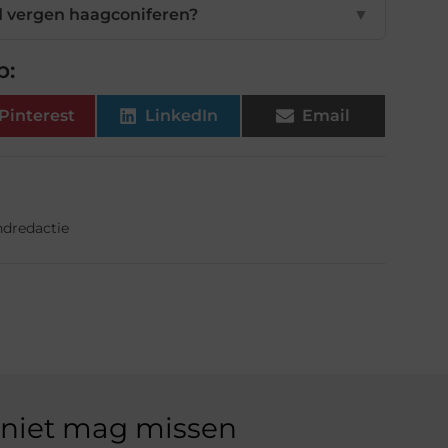
 vergen haagconiferen?
▼
p:
Pinterest
LinkedIn
Email
ndredactie
 niet mag missen