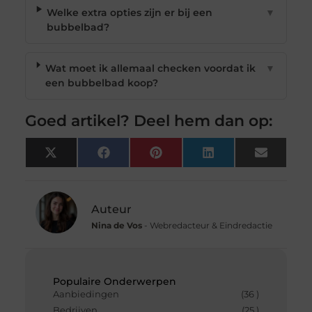
Welke extra opties zijn er bij een
▼
bubbelbad?
Wat moet ik allemaal checken voordat ik
▼
een bubbelbad koop?
Goed artikel? Deel hem dan op:
X
Facebook
Pinterest
LinkedIn
Email
(Twitter)
Auteur
Nina de Vos
- Webredacteur & Eindredactie
Populaire Onderwerpen
Aanbiedingen
(36 )
Bedrijven
(25 )