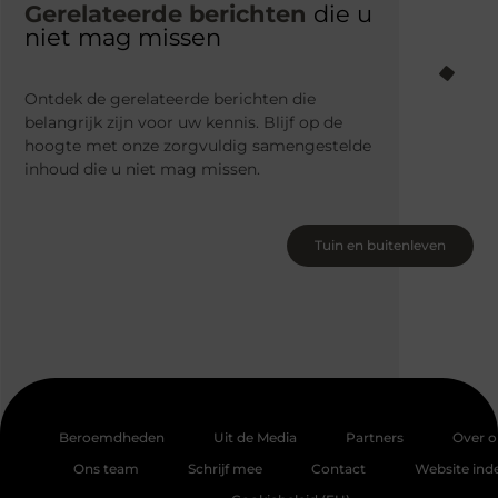
Gerelateerde berichten
die u
niet mag missen
Ontdek de gerelateerde berichten die
belangrijk zijn voor uw kennis. Blijf op de
hoogte met onze zorgvuldig samengestelde
inhoud die u niet mag missen.
Tuin en buitenleven
Beroemdheden
Uit de Media
Partners
Over o
Ons team
Schrijf mee
Contact
Website ind