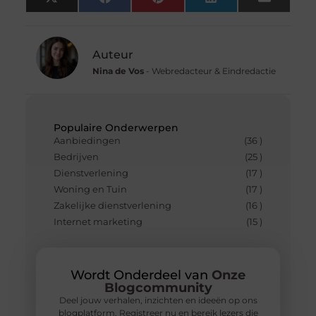
X
Facebook
Pinterest
LinkedIn
Email
(Twitter)
Auteur
Nina de Vos
- Webredacteur & Eindredactie
Populaire Onderwerpen
Aanbiedingen
(36 )
Bedrijven
(25 )
Dienstverlening
(17 )
Woning en Tuin
(17 )
Zakelijke dienstverlening
(16 )
Internet marketing
(15 )
Wordt Onderdeel van
Onze
Blogcommunity
Deel jouw verhalen, inzichten en ideeën op ons
blogplatform. Registreer nu en bereik lezers die