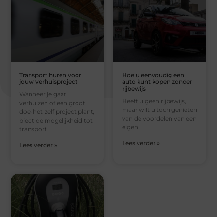
Transport huren voor
Hoe u eenvoudig een
jouw verhuisproject
auto kunt kopen zonder
rijbewijs
Wanneer je gaat
Heeft u geen rijbewijs,
verhuizen of een groot
maar wilt u toch genieten
doe-het‑zelf project plant,
van de voordelen van een
biedt de mogelijkheid tot
eigen
transport
Lees verder »
Lees verder »