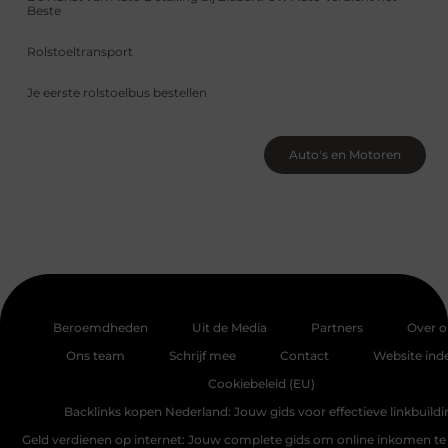
Beste
Rolstoeltransport
Je eerste rolstoelbus bestellen
Auto's en Motoren
Beroemdheden
Uit de Media
Partners
Over o
Ons team
Schrijf mee
Contact
Website ind
Cookiebeleid (EU)
Backlinks kopen Nederland: Jouw gids voor effectieve linkbuildi
Geld verdienen op internet: Jouw complete gids om online inkomen te