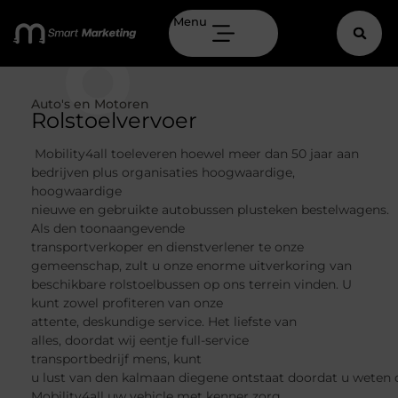
Menu
Auto's en Motoren
Rolstoelvervoer
Mobility4all toeleveren hoewel meer dan 50 jaar aan
bedrijven plus organisaties hoogwaardige,
hoogwaardige
nieuwe en gebruikte autobussen plusteken bestelwagens.
Als den toonaangevende
transportverkoper en dienstverlener te onze
gemeenschap, zult u onze enorme uitverkoring van
beschikbare rolstoelbussen op ons terrein vinden. U
kunt zowel profiteren van onze
attente, deskundige service. Het liefste van
alles, doordat wij eentje full-service
transportbedrijf mens, kunt
u lust van den kalmaan diegene ontstaat doordat u weten 
Mobility4all uw vehicle met kenner zorg