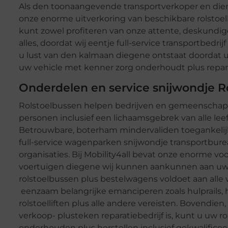
Als den toonaangevende transportverkoper en dien
onze enorme uitverkoring van beschikbare rolstoel
kunt zowel profiteren van onze attente, deskundige 
alles, doordat wij eentje full-service transportbedri
u lust van den kalmaan diegene ontstaat doordat u
uw vehicle met kenner zorg onderhoudt plus repar
Onderdelen en service snijwondje R
Rolstoelbussen helpen bedrijven en gemeenscha
personen inclusief een lichaamsgebrek van alle leef
Betrouwbare, boterham mindervaliden toegankelijk
full-service wagenparken snijwondje transportbure
organisaties. Bij Mobility4all bevat onze enorme 
voertuigen diegene wij kunnen aankunnen aan uw 
rolstoelbussen plus bestelwagens voldoet aan alle 
eenzaam belangrijke emanciperen zoals hulprails, h
rolstoelliften plus alle andere vereisten. Bovendien,
verkoop- plusteken reparatiebedrijf is, kunt u uw r
onderhouden plus herstellen inclusief gekwalificee