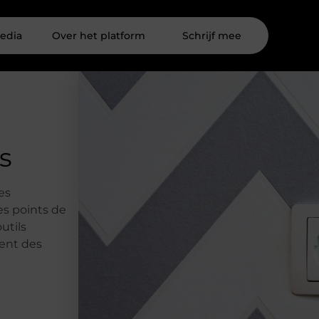
edia
Over het platform
Schrijf mee
s
es
es points de
utils
hent des