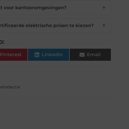
ikt voor kantooromgevingen?
▼
ificeerde elektrische prisen te kiezen?
▼
p:
Pinterest
LinkedIn
Email
ndredactie