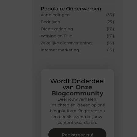
Populaire Onderwerpen
Aanbiedingen
(36 )
Bedrijven
(25 )
Dienstverlening
(17 )
Woning en Tuin
(17 )
Zakelijke dienstverlening
(16 )
Internet marketing
(15 )
Wordt Onderdeel
van
Onze
Blogcommunity
Deel jouw verhalen,
inzichten en ideeën op ons
blogplatform. Registreer nu
en bereik lezers die jouw
content waarderen.
Registreer nu!