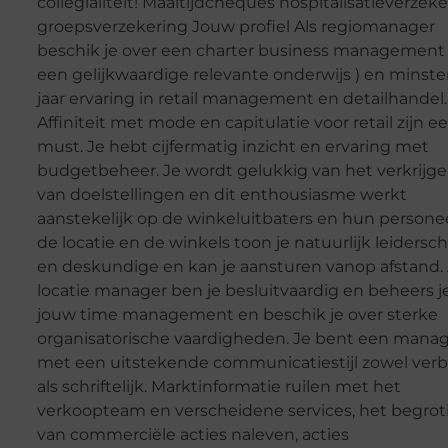
collegialiteit! Maaltijdcheques hospitalisatieverzek
groepsverzekering Jouw profiel Als regiomanager
beschik je over een charter business management (
een gelijkwaardige relevante onderwijs ) en minste
jaar ervaring in retail management en detailhandel.
Affiniteit met mode en capitulatie voor retail zijn e
must. Je hebt cijfermatig inzicht en ervaring met
budgetbeheer. Je wordt gelukkig van het verkrijg
van doelstellingen en dit enthousiasme werkt
aanstekelijk op de winkeluitbaters en hun personee
de locatie en de winkels toon je natuurlijk leidersc
en deskundige en kan je aansturen vanop afstand. 
locatie manager ben je besluitvaardig en beheers j
jouw time management en beschik je over sterke
organisatorische vaardigheden. Je bent een mana
met een uitstekende communicatiestijl zowel verb
als schriftelijk. Marktinformatie ruilen met het
verkoopteam en verscheidene services, het begrot
van commerciële acties naleven, acties