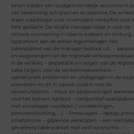
keten bieden een budgetvriendelijk assortiment a
van bedekking, schrijnen en accessoires. De winkel
staan waarborger voor onvervalste winkelfun voor 
hele geslacht. De locatie manager staat in voor de
winkels woonachtig in vlaams-brabant en limburg. 
rapporteert aan de senior regiomanager. Het
takenpakket van de manager bestaat uit : – aanstu
en wegbrengen van de regionale verkoopmedewe
in de winkels. – deportatie en volgen van de region
sales targets voor de winkelmedewerkers. –
operationele problemen en uitdagingen in de locat
ontwarren en dit in nauwe coalitie met de
winkeluitbaters. – input en aanbevelingen aanreik
voor het beheer. Aanbod – competitief salarispakke
met extralegale voordelen ( verzekeringen,
personeelskorting, … ). – firmawagen. – laptop, printe
smartphone. – glijdende werktijden. – een veelzijdi
gevarieerd takenpakket met veel autonomie. –