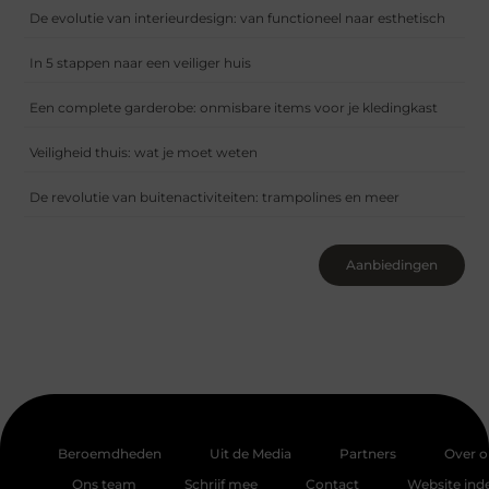
De evolutie van interieurdesign: van functioneel naar esthetisch
In 5 stappen naar een veiliger huis
Een complete garderobe: onmisbare items voor je kledingkast
Veiligheid thuis: wat je moet weten
De revolutie van buitenactiviteiten: trampolines en meer
Aanbiedingen
Beroemdheden
Uit de Media
Partners
Over o
Ons team
Schrijf mee
Contact
Website ind